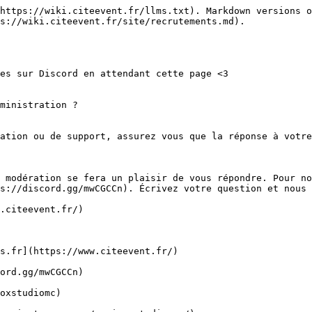
https://wiki.citeevent.fr/llms.txt). Markdown versions o
s://wiki.citeevent.fr/site/recrutements.md).

es sur Discord en attendant cette page <3

ministration ?

ation ou de support, assurez vous que la réponse à votre
 modération se fera un plaisir de vous répondre. Pour no
s://discord.gg/mwCGCCn). Écrivez votre question et nous 
.citeevent.fr/)

s.fr](https://www.citeevent.fr/)

ord.gg/mwCGCCn)

oxstudiomc)
