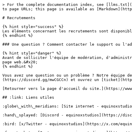
> For the complete documentation index, see [llms.txt](
to page URLs; this page is available as [Markdown](http
# Recrutements

{% hint style="success" %}

Les éléments concernant les recrutements sont disponibl
{% endhint %}

### Une question ? Comment contacter le support ou l'ad
{% hint style="danger" %}

Avant de solliciter l'équipe de modération, d'administr
page web.&#x20;

{% endhint %}

Vous avez une question ou un problème ? Notre équipe de
(https://discord.gg/mwCGCCn) et ouvrez un [ticket](http
[Retourner vers la page d'accueil du site.](https://www
## :link: Liens utiles

:globe\_with\_meridians: [Site internet - equinoxstudio
:hand\_splayed: [Discord - equinoxstudios](https://disc
:bird: [x/Twitter - equinoxstudios](https://x.com/equin